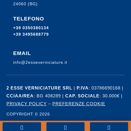
24060
(BG)
TELEFONO
+39 0350380134
+39 3495688779
EMAIL
info@2esseverniciature.it
2 ESSE VERNICIATURE SRL
|
P.IVA
: 03786690168 |
CCIAA/REA
: BG 408289 |
CAP. SOCIALE
: 30.000€ |
PRIVACY POLICY
–
PREFERENZE COOKIE
COPYRIGHT © 2026


